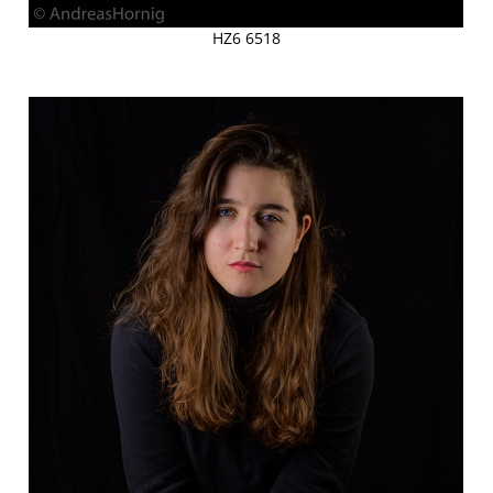
HZ6 6518