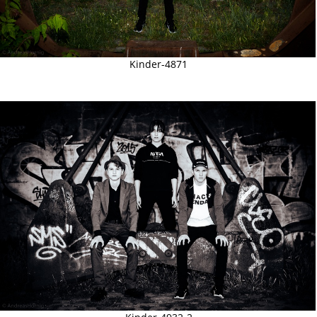
Kinder-4871