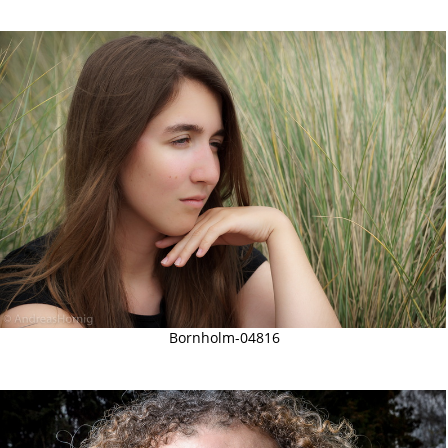
Bornholm-04816