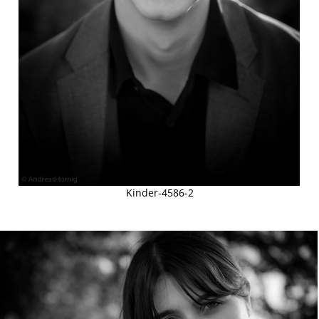
Kinder-4586-2