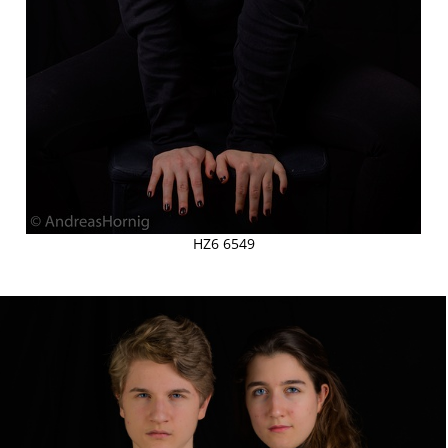
HZ6 6549