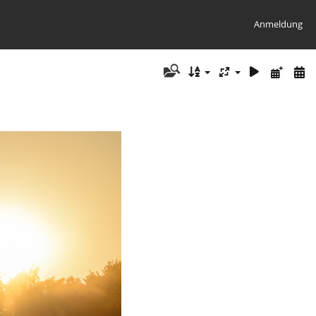
Anmeldung