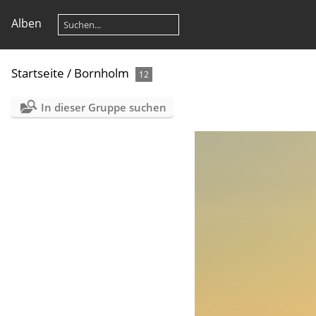
Alben
Startseite
/
Bornholm
12
In dieser Gruppe suchen