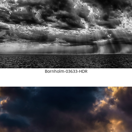
Bornholm-03633-HDR